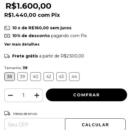
R$1.600,00
R$1.440,00
com
Pix
10
x de
R$160,00
sem juros
10% de desconto
pagando com Pix
Ver mais detalhes
Frete grátis
a partir de
R$2.500,00
Tamanho:
38
38
39
40
42
43
44
ALTERAR CEP
Entregas para o CEP:
Meios de envio
CALCULAR