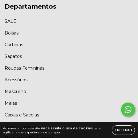
Departamentos
SALE
Bolsas
Carteiras
Sapatos
Roupas Femininas
Acessórios
Masculino
Malas
Caixas e Sacolas
Quem Somos
Ao navegar por este site
você aceita o uso de cookies
para
ENTENDI
agilizar a sua experiência de compra.