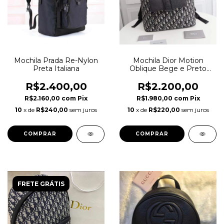
Mochila Prada Re-Nylon
Mochila Dior Motion
Preta Italiana
Oblique Bege e Preto
Italiana
R$2.400,00
R$2.200,00
R$2.160,00
com
Pix
R$1.980,00
com
Pix
10
x de
R$240,00
sem juros
10
x de
R$220,00
sem juros
FRETE GRÁTIS