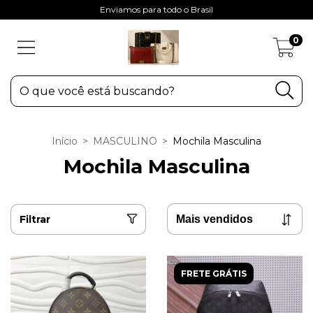
Enviamos para todo o Brasil
0
Início
>
MASCULINO
>
Mochila Masculina
Mochila Masculina
Filtrar
FRETE GRÁTIS